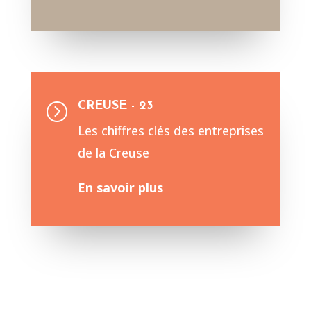
CREUSE - 23
=
Les chiffres clés des entreprises
de la Creuse
En savoir plus